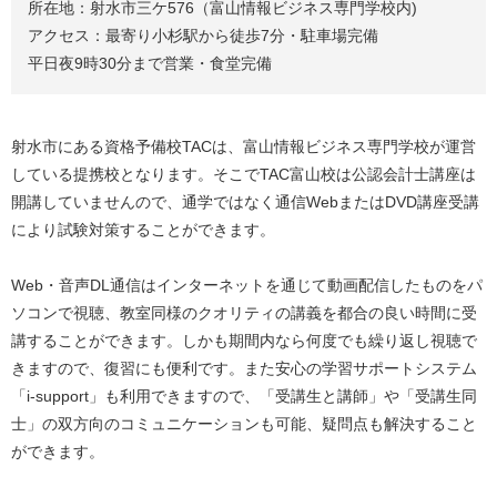
所在地：射水市三ケ576（富山情報ビジネス専門学校内)
アクセス：最寄り小杉駅から徒歩7分・駐車場完備
平日夜9時30分まで営業・食堂完備
射水市にある資格予備校TACは、富山情報ビジネス専門学校が運営
している提携校となります。そこでTAC富山校は公認会計士講座は
開講していませんので、通学ではなく通信WebまたはDVD講座受講
により試験対策することができます。
Web・音声DL通信はインターネットを通じて動画配信したものをパ
ソコンで視聴、教室同様のクオリティの講義を都合の良い時間に受
講することができます。しかも期間内なら何度でも繰り返し視聴で
きますので、復習にも便利です。また安心の学習サポートシステム
「i-support」も利用できますので、「受講生と講師」や「受講生同
士」の双方向のコミュニケーションも可能、疑問点も解決すること
ができます。