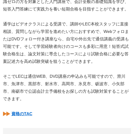
識ゼロの方を対象とした入門講座で、会計全般の基礎知識を学び、
短答入門答練にて実践力を養い短期合格を目指すことができます。
通学はビデオクラスによる受講で、講師やLEC本校スタッフに直接
相談、質問しながら学習を進めたい方におすすめで、Webフォロま
たはDVDフォロー付き講座なら、自宅や外出先で通信講義の受講も
可能です。そして学習経験者向けのコースも多彩に用意！短答式試
験合格生は、論文対策に専念したコースにより試験合格に必要な答
案記述力を高め試験突破を狙うことができます。
そこでLECは通信WEB、DVD講座の申込みも可能ですので、滑川
市、魚津市、黒部市、射水市、高岡市、氷見市、砺波市、小矢部
市、南砺市で公認会計士予備校をお探しの方も試験対策することが
できます。
資格のTAC