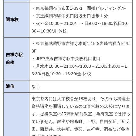
・東京都調布市布田1-39-1 間橋ビルディング7F
・京王線調布駅中央口階段出口徒歩１分
調布校
・火～金10:30～21:00/土・日9:00～16:30/祝日10:
30～16:30/月 休校
・東京都武蔵野市吉祥寺本町1-15-9岩崎吉祥寺ビル
3F
吉祥寺駅
・JR中央線吉祥寺駅中央改札口北口
前校
・月水木10:30～21:00/火13:00～21:00/土9:00～1
6:30/日祝10:30～16:30/金 休校
通信
なし
東京都内には大栄校舎が18校あり、そのうち税理士
資格講座を開講しているのは直営校の16校になりま
す。提携教室のJR蒲田駅前教室、亀有教室では行っ
ていません。銀座や錦糸町、上野、自由が丘、五反
田、西新井、大井町、赤羽、吉祥寺、調布など各地