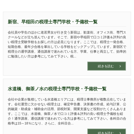
新宿、早稲田の税理士専門学校・予備校一覧
会社員や学生のほかに老若男女が行き交う新宿は、歓楽街、オフィス街、専門ス
クールなどが立ち並んでいます。そこで、新宿や早稲田で口コミ評価＆評判の良
い税理士受験学校をお探しの方は必見になります。ここでは、税理士一発合格、
短期合格、最年少合格を輩出している学校をピックアップしています。新宿区で
税理士の通学講座、通信講座で迷われている方、学業、仕事と両立して、効率的
に勉強したい方は参考にしてみて下さい。税...
続きを読む
水道橋、御茶ノ水の税理士専門学校・予備校一覧
会社や企業が集積している水道橋エリアには、税理士事務所が複数点在していま
す。会社運営に欠かせない税理士は、確定申告書、決算書の作成、給与計算、公
的融資・助成金・補助金の活用、節税対策、開業支援など役割がたくさんありま
す。ここでは、水道橋、御茶ノ水で口コミ評価＆評判の良い税理士予備校を紹
介！通学講座、通信講座で迷われている方は参考にしてみて下さい。各科目の合
格率は15～18％になり、さらに、全科目合...
続きを読む