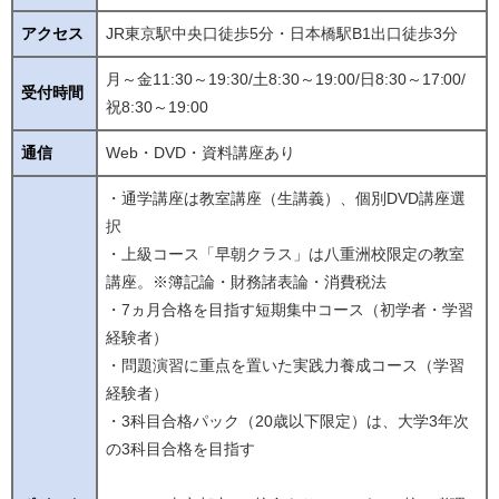
アクセス
JR東京駅中央口徒歩5分・日本橋駅B1出口徒歩3分
月～金11:30～19:30/土8:30～19:00/日8:30～17:00/
受付時間
祝8:30～19:00
通信
Web・DVD・資料講座あり
・通学講座は教室講座（生講義）、個別DVD講座選
択
・上級コース「早朝クラス」は八重洲校限定の教室
講座。※簿記論・財務諸表論・消費税法
・7ヵ月合格を目指す短期集中コース（初学者・学習
経験者）
・問題演習に重点を置いた実践力養成コース（学習
経験者）
・3科目合格パック（20歳以下限定）は、大学3年次
の3科目合格を目指す