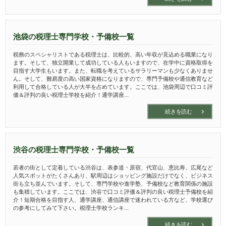
池袋の税理士専門学校・予備校一覧
税務のスペシャリストである税理士は、比較的、高い年収が見込める職業になり
ます。そして、独立開業して成功している人もいますので、在学中に資格取得を
目指す大学生もいます。また、転職を考えているサラリーマンも少なくありませ
ん。そして、難易度の高い国家資格になりますので、専門予備校や通信教育など
利用して合格している人が大半を占めています。ここでは、池袋周辺で口コミ評
価＆評判の良い税理士学校を紹介！通学講座...
続きを読む
渋谷の税理士専門学校・予備校一覧
若者の街として定着している渋谷は、表参道・原宿、代官山、恵比寿、広尾など
人気スポットがたくさんあり、駅周辺はショッピング施設だけでなく、ビジネス
街も立ち並んでいます。そして、専門学校や進学塾、予備校など教育関係の施設
も集積しています。ここでは、渋谷で口コミ評価＆評判の良い税理士予備校を紹
介！短期合格を目指す人、通学講座、通信講座で迷われている方など、学校選び
の参考にしてみて下さい。税理士学校ランキ...
続きを読む