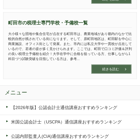
町田市の税理士専門学校・予備校一覧
大小様々な団地や集合住宅が点在する町田市は、農業地域があり都内のなかで比
較的自然が残されている街になります。そして、原町田地区は、町田駅を中心に
商業施設、オフィス街として発展。また、市内には私立大学や一貫校が点在して
いるので、若者の姿が多く見かけられます。ここでは、町田で口コミ評価＆評判
の良い税理士予備校を紹介！大学在学中に合格を狙っている方、仕事しながら1
科目づつ試験突破を目指している方は、参考...
続きを読む
メニュー
【2026年版】公認会計士通信講座おすすめランキング
米国公認会計士（USCPA）通信講座おすすめランキング
公認内部監査人(CIA)通信講座おすすめランキング