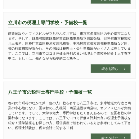
立川市の税理士専門学校・予備校一覧
商業施設やオフィスビルが立ち並ぶ立川市は、東京三多摩地区の中心都市になり
ます。そして、財務省関東財務局東京財務事務所立川出張所、財務省東京税関立
川出張所、国税庁東京国税局立川税務署、主税局東京都立川都税事務所など国、
都の行政機関が置かれ、その周辺は税理士・会計事務所がたくさん点在していま
す。ここでは、立川市で口コミ評価＆評判の良い税理士予備校を紹介！大学在学
中に、もしくは、働きながら効率的に合格を...
続きを読む
八王子市の税理士専門学校・予備校一覧
都内の市町村のなかで第一位の人口数を有する八王子市は、多摩地域の行政と商
業の中心地になり、国や都の出先機関、商業施設や商店街、オフィスビルが集積
しています。そして、大学や短大、専門学校もたくさんあるので、全国有数の学
園都市になります。ここでは、八王子で口コミ評価＆評判の良い税理士予備校を
紹介！通学講座をお探しの方、通信講座で迷われている方は参考にしてみて下さ
い。税理士試験は、税や会計に関する11科...
続きを読む