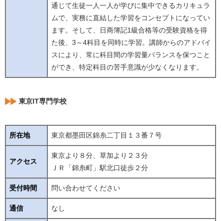
通じて生徒一人一人が学びに集中できるカリキュラ
ムで、実務に直結した学習をコンセプトになってい
ます。そして、日商簿記1級合格等の受験資格を得
た後、3～4科目を同時に学習。講師からのアドバイ
スにより、常に科目間の学習量バランスを保つこと
ができ、特定科目の苦手意識が少なくなります。
東京IT専門学校
所在地
東京都墨田区錦糸二丁目１３番７号
東京より８分、草加より２３分
アクセス
ＪＲ「錦糸町」駅北口徒歩２分
受付時間
問い合わせてください
通信
なし