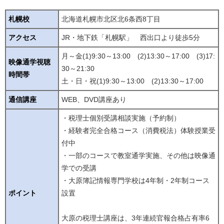
札幌校
北海道札幌市北区北6条西8丁目
アクセス
JR・地下鉄「札幌駅」 西出口より徒歩5分
月～金(1)9:30～13:00 (2)13:30～17:00 (3)17:
映像通学視聴
30～21:30
時間帯
土・日・祝(1)9:30～13:00 (2)13:30～17:00
通信講座
WEB、DVD講座あり
・税理士個別受講相談実施（予約制）
・経験者完全合格コース（消費税法）体験授業受
付中
・一部のコースで教室通学実施、その他は映像通
学での受講
・大原簿記情報専門学校は4年制・2年制コース
ポイント
設置
大原の税理士講座は、3年連続官報合格占有率6